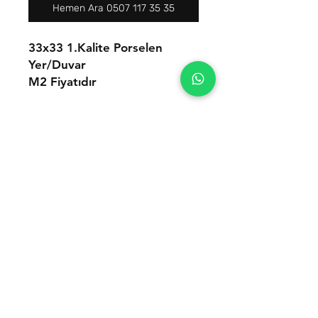
Hemen Ara 0507 117 35 35
33x33 1.Kalite Porselen
Yer/Duvar
M2 Fiyatıdır
İletişim
Tel:
0(507) 117 35 35
Mail:
hello@romaseramik.com
Seramik satıcılarına özel avantajlı
fiyatlarla toptan seramik whatsapp
grubumuza dahil olun!
Telefon Numaranızı Buraya Girin