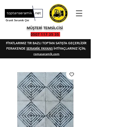
Granit Seramik Çini
MÜŞTERİ TEMSİLCİSİ
0507 117 35 35
FİYATLARIMIZ TIR BAZLI TOPTAN SATIŞTA GEÇERLİDİR
PERAKENDE
SERAMİK FAYANS
İHTİYAÇLARINIZ İÇİN;
romaseramik.com