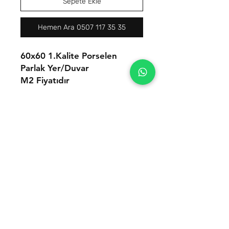
Sepete Ekle
Hemen Ara 0507 117 35 35
60x60 1.Kalite Porselen
Parlak Yer/Duvar
M2 Fiyatıdır
İletişim
Tel:
0(507) 117 35 35
Mail:
hello@romaseramik.com
Seramik satıcılarına özel avantajlı
fiyatlarla toptan seramik whatsapp
grubumuza dahil olun!
Telefon Numaranızı Buraya Girin