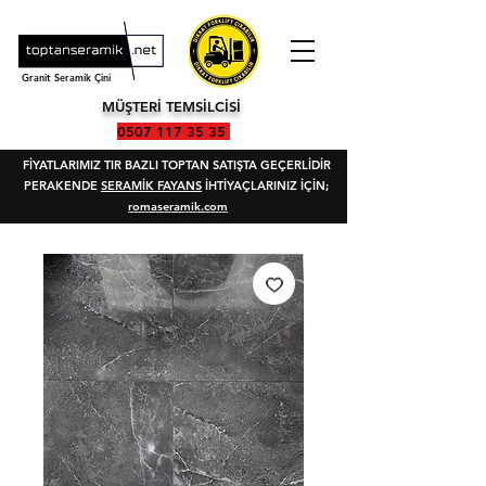
Granit Seramik Çini
MÜŞTERİ TEMSİLCİSİ
0507 117 35 35
FİYATLARIMIZ TIR BAZLI TOPTAN SATIŞTA GEÇERLİDİR
PERAKENDE
SERAMİK FAYANS
İHTİYAÇLARINIZ İÇİN;
romaseramik.com