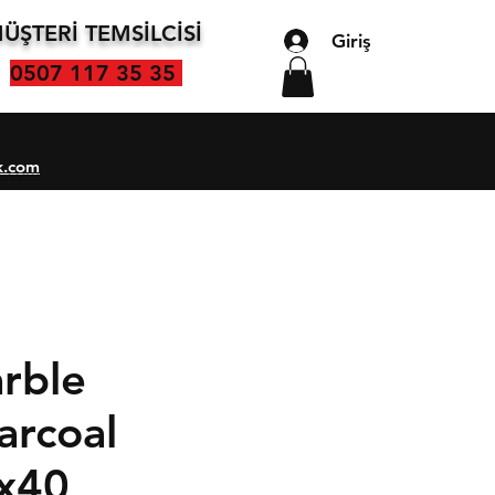
ÜŞTERİ TEMSİLCİSİ
Giriş
0507 117 35 35
k.com
rble
arcoal
x40