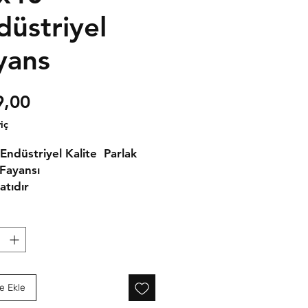
düstriyel
yans
Fiyat
9,00
iç
Endüstriyel Kalite Parlak
Fayansı
atıdır
e Ekle