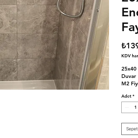
En
Fa
₺13
KDV har
25x40 
Duvar 
M2 Fiy
Adet
*
Sepet