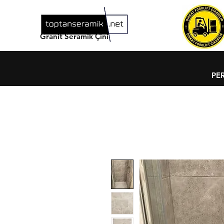
Granit Seramik Çini
PE