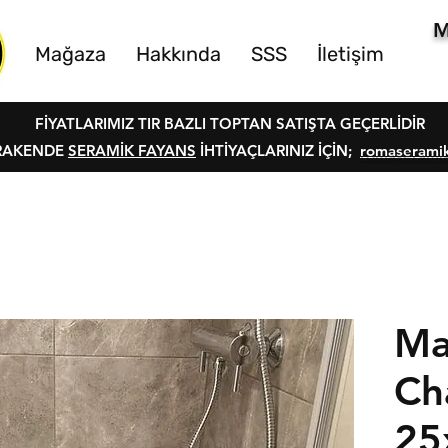
M
Mağaza
Hakkında
SSS
İletişim
FİYATLARIMIZ TIR BAZLI TOPTAN SATIŞTA GEÇERLİDİR
RAKENDE
SERAMİK FAYANS
İHTİYAÇLARINIZ İÇİN;
romaserami
Ma
Ch
25