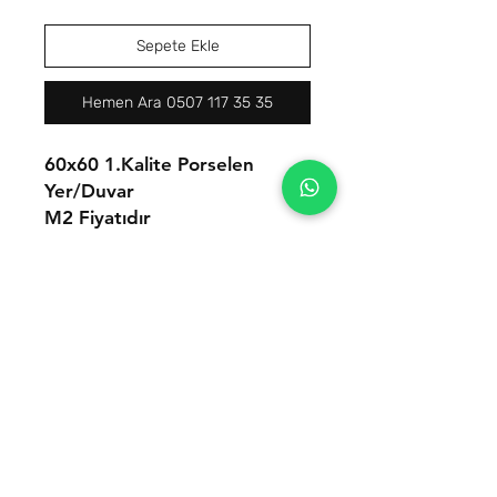
Sepete Ekle
Hemen Ara 0507 117 35 35
60x60 1.Kalite Porselen
Yer/Duvar
M2 Fiyatıdır
FİYATLARIMIZ KDV HARİÇ
TIR BAZLI FİYATLARDIR.
İletişim
Tel:
0(507) 117 35 35
Mail:
hello@romaseramik.com
Seramik satıcılarına özel avantajlı
fiyatlarla toptan seramik whatsapp
grubumuza dahil olun!