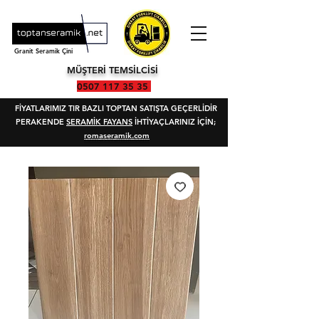
Granit Seramik Çini
MÜŞTERİ TEMSİLCİSİ
0507 117 35 35
FİYATLARIMIZ TIR BAZLI TOPTAN SATIŞTA GEÇERLİDİR
PERAKENDE
SERAMİK FAYANS
İHTİYAÇLARINIZ İÇİN;
romaseramik.com