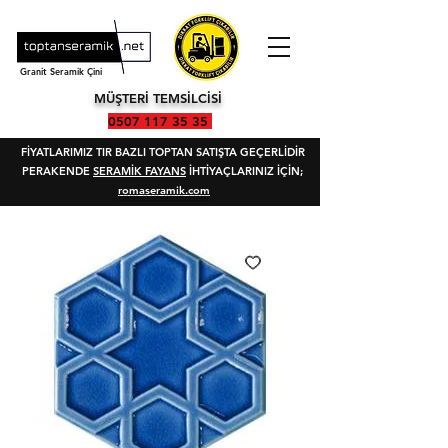
Granit Seramik Çini
MÜŞTERİ TEMSİLCİSİ
0507 117 35 35
FİYATLARIMIZ TIR BAZLI TOPTAN SATIŞTA GEÇERLİDİR
PERAKENDE
SERAMİK FAYANS
İHTİYAÇLARINIZ İÇİN;
romaseramik.com