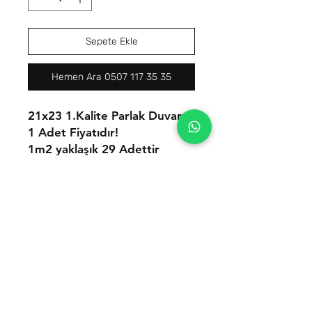
Sepete Ekle
Hemen Ara 0507 117 35 35
21x23 1.Kalite Parlak Duvar
1 Adet Fiyatıdır!
1m2 yaklaşık 29 Adettir
İletişim
Tel:
0(507) 117 35 35
Mail:
hello@romaseramik.com
Seramik satıcılarına özel avantajlı
fiyatlarla toptan seramik whatsapp