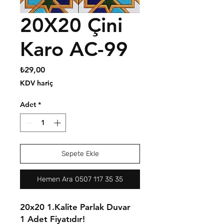
20X20 Çini
Karo AC-99
Fiyat
₺29,00
KDV hariç
Adet
*
Sepete Ekle
Hemen Ara 0507 117 35 35
20x20 1.Kalite Parlak Duvar
1 Adet Fiyatıdır!