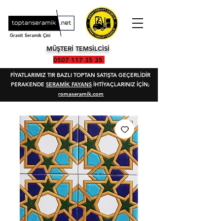
Granit Seramik Çini
MÜŞTERİ TEMSİLCİSİ
0507 117 35 35
FİYATLARIMIZ TIR BAZLI TOPTAN SATIŞTA GEÇERLİDİR
PERAKENDE
SERAMİK FAYANS
İHTİYAÇLARINIZ İÇİN;
romaseramik.com