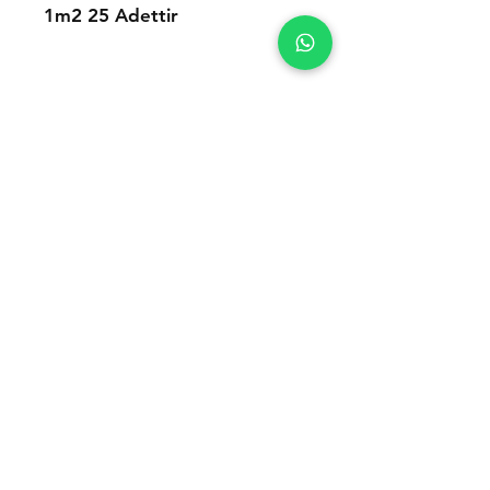
1m2 25 Adettir
İletişim
Tel:
0(507) 117 35 35
Mail:
hello@romaseramik.com
Seramik satıcılarına özel avantajlı
fiyatlarla toptan seramik whatsapp
grubumuza dahil olun!
Telefon Numaranızı Buraya Girin
Gönder