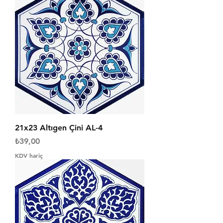
21x23 Altıgen Çini AL-4
Fiyat
₺39,00
KDV hariç