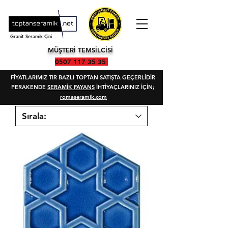
Granit Seramik Çini
MÜŞTERİ TEMSİLCİSİ
0507 117 35 35
FİYATLARIMIZ TIR BAZLI TOPTAN SATIŞTA GEÇERLİDİR
PERAKENDE
SERAMİK FAYANS
İHTİYAÇLARINIZ İÇİN;
romaseramik.com