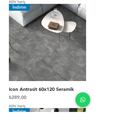
KDV hariç
İndirim
Icon Antrasit 60x120 Seramik
Fiyat
₺289,00
KDV hariç
İndirim