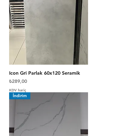
Icon Gri Parlak 60x120 Seramik
Fiyat
₺289,00
KDV hariç
İndirim