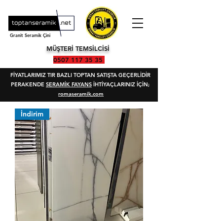
Granit Seramik Çini
MÜŞTERİ TEMSİLCİSİ
0507 117 35 35
FİYATLARIMIZ TIR BAZLI TOPTAN SATIŞTA GEÇERLİDİR
PERAKENDE
SERAMİK FAYANS
İHTİYAÇLARINIZ İÇİN;
romaseramik.com
İndirim