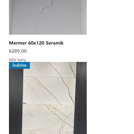
Mermer 60x120 Seramik
Fiyat
₺289,00
KDV hariç
İndirim