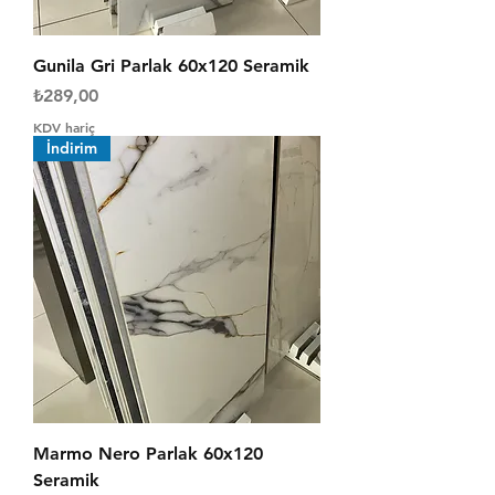
Gunila Gri Parlak 60x120 Seramik
Fiyat
₺289,00
KDV hariç
İndirim
Marmo Nero Parlak 60x120
Seramik