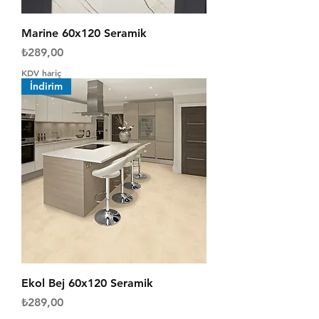
Marine 60x120 Seramik
Fiyat
₺289,00
KDV hariç
İndirim
Ekol Bej 60x120 Seramik
Fiyat
₺289,00