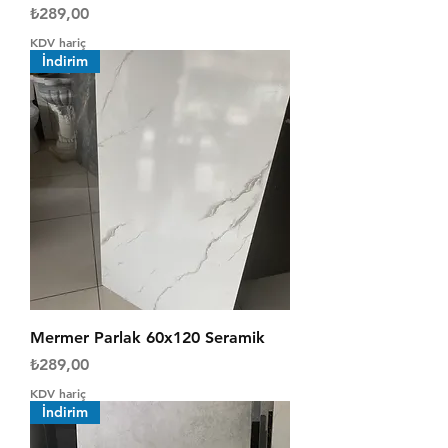
Fiyat
₺289,00
KDV hariç
İndirim
Mermer Parlak 60x120 Seramik
Fiyat
₺289,00
KDV hariç
İndirim