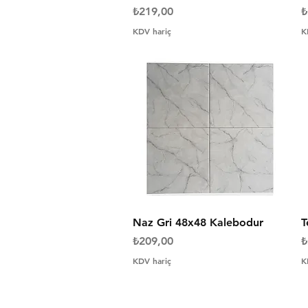
Fiyat
F
₺219,00
₺
KDV hariç
K
Hızlı Bakış
Naz Gri 48x48 Kalebodur
T
Fiyat
F
₺209,00
₺
KDV hariç
K
İletişim