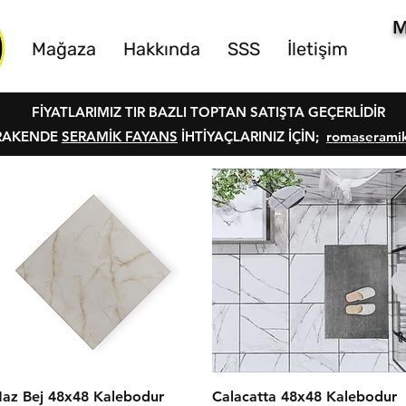
M
Mağaza
Hakkında
SSS
İletişim
FİYATLARIMIZ TIR BAZLI TOPTAN SATIŞTA GEÇERLİDİR
RAKENDE
SERAMİK FAYANS
İHTİYAÇLARINIZ İÇİN;
romaserami
Hızlı Bakış
Hızlı Bakış
az Bej 48x48 Kalebodur
Calacatta 48x48 Kalebodur