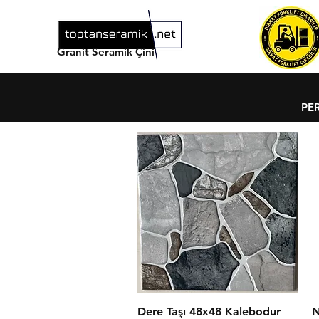
Granit Seramik Çini
PE
Hızlı Bakış
Dere Taşı 48x48 Kalebodur
N