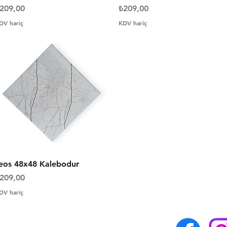
iyat
Fiyat
209,00
₺209,00
DV hariç
KDV hariç
Hızlı Bakış
eos 48x48 Kalebodur
iyat
209,00
DV hariç